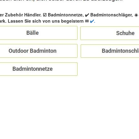
er Zubehör Händler. ☑️ Badmintonnetze, ✔️ Badmintonschläger, 
rk. Lassen Sie sich von uns begeistern ✉
✔️.