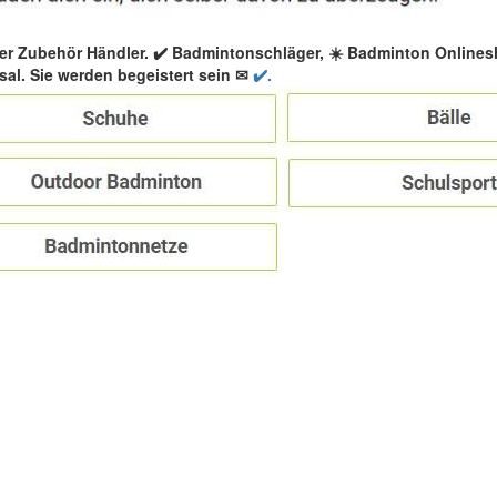
er Zubehör Händler. ✔️ Badmintonschläger, ☀️ Badminton Online
al. Sie werden begeistert sein ✉
✔️.