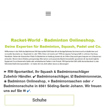
Zum
Inhalt
springen
⏩ RW-Sportartikel, Ihr Squash & Badmintonschläger
Zubehör Händler. ✔️ Badmintonschläger, ☑️ Badmintonnetze,
☀️ Badminton Onlineshop, ⭐ Badmintontaschen oder ✓
Badmintonschuhe in 8561 Söding-Sankt Johann. Wir freuen
uns auf Sie ✉
✔️.