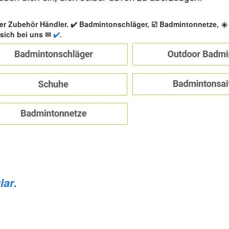
er Zubehör Händler. ✔️ Badmintonschläger, ☑️ Badmintonnetze, 
sich bei uns ✉
✔️.
lar.