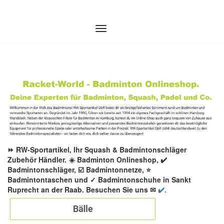
Zum
Inhalt
springen
⏩ RW-Sportartikel, Ihr Squash & Badmintonschläger
Zubehör Händler. ☀️ Badminton Onlineshop, ✔️
Badmintonschläger, ☑️ Badmintonnetze, ⭐
Badmintontaschen und ✓ Badmintonschuhe in Sankt
Ruprecht an der Raab. Besuchen Sie uns ✉
✔️.