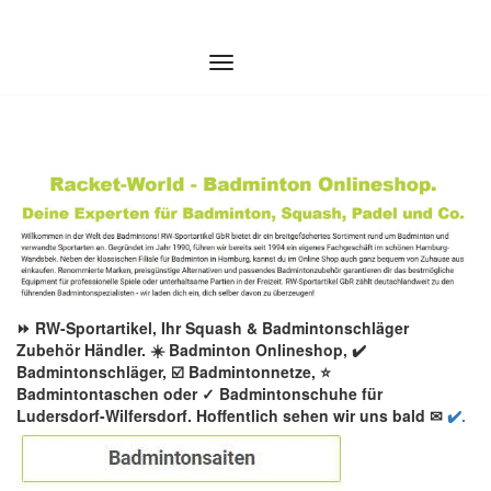
Zum
Inhalt
springen
⏩ RW-Sportartikel, Ihr Squash & Badmintonschläger
Zubehör Händler. ☀️ Badminton Onlineshop, ✔️
Badmintonschläger, ☑️ Badmintonnetze, ⭐
Badmintontaschen oder ✓ Badmintonschuhe für
Ludersdorf-Wilfersdorf. Hoffentlich sehen wir uns bald ✉
✔️.