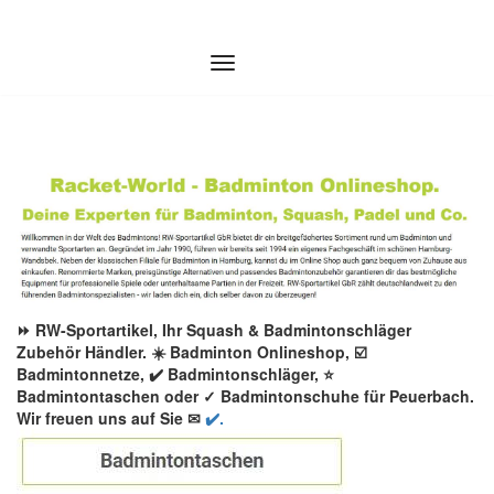
Zum
Inhalt
springen
⏩ RW-Sportartikel, Ihr Squash & Badmintonschläger
Zubehör Händler. ☀️ Badminton Onlineshop, ☑️
Badmintonnetze, ✔️ Badmintonschläger, ⭐
Badmintontaschen oder ✓ Badmintonschuhe für Peuerbach.
Wir freuen uns auf Sie ✉
✔️.