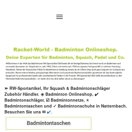
Zum
Inhalt
springen
⏩ RW-Sportartikel, Ihr Squash & Badmintonschläger
Zubehör Händler. ☀️ Badminton Onlineshop, ✔️
Badmintonschläger, ☑️ Badmintonnetze, ⭐
Badmintontaschen und ✓ Badmintonschuhe in Natternbach.
Besuchen Sie uns ✉
✔️.