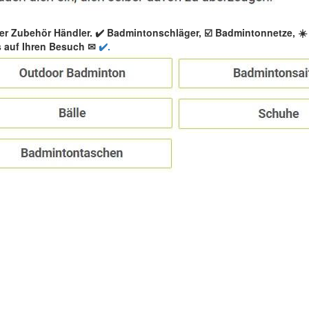
er Zubehör Händler. ✔️ Badmintonschläger, ☑️ Badmintonnetze, 
 auf Ihren Besuch ✉
✔️.