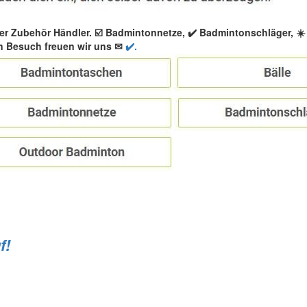
er Zubehör Händler. ☑️ Badmintonnetze, ✔️ Badmintonschläger, 
n Besuch freuen wir uns ✉
✔️.
f!