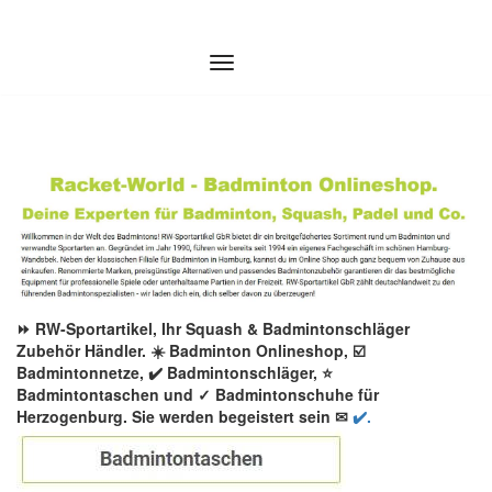
Zum
Inhalt
springen
⏩ RW-Sportartikel, Ihr Squash & Badmintonschläger
Zubehör Händler. ☀️ Badminton Onlineshop, ☑️
Badmintonnetze, ✔️ Badmintonschläger, ⭐
Badmintontaschen und ✓ Badmintonschuhe für
Herzogenburg. Sie werden begeistert sein ✉
✔️.