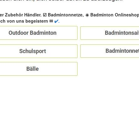
er Zubehör Händler. ☑️ Badmintonnetze, ☀️ Badminton Onlinesho
ich von uns begeistern ✉
✔️.