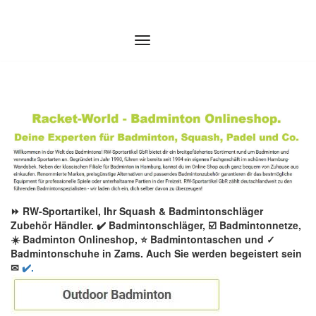
Zum
Inhalt
springen
⏩ RW-Sportartikel, Ihr Squash & Badmintonschläger
Zubehör Händler. ✔️ Badmintonschläger, ☑️ Badmintonnetze,
☀️ Badminton Onlineshop, ⭐ Badmintontaschen und ✓
Badmintonschuhe in Zams. Auch Sie werden begeistert sein
✉
✔️.