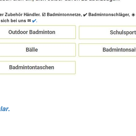
er Zubehör Händler. ☑️ Badmintonnetze, ✔️ Badmintonschläger, 
sich bei uns ✉
✔️.
lar.