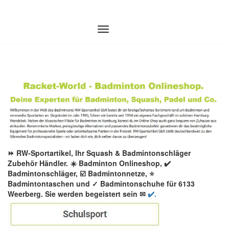
Zum
Inhalt
springen
⏩ RW-Sportartikel, Ihr Squash & Badmintonschläger
Zubehör Händler. ☀️ Badminton Onlineshop, ✔️
Badmintonschläger, ☑️ Badmintonnetze, ⭐
Badmintontaschen und ✓ Badmintonschuhe für 6133
Weerberg. Sie werden begeistert sein ✉
✔️.