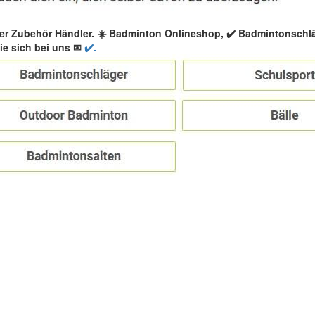
er Zubehör Händler. ☀️ Badminton Onlineshop, ✔️ Badmintonschl
e sich bei uns ✉
✔️.