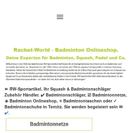
Zum
Inhalt
springen
⏩ RW-Sportartikel, Ihr Squash & Badmintonschläger
Zubehör Händler. ✔️ Badmintonschläger, ☑️ Badmintonnetze,
☀️ Badminton Onlineshop, ⭐ Badmintontaschen oder ✓
Badmintonschuhe in Ternitz. Sie werden begeistert sein ✉
✔️.