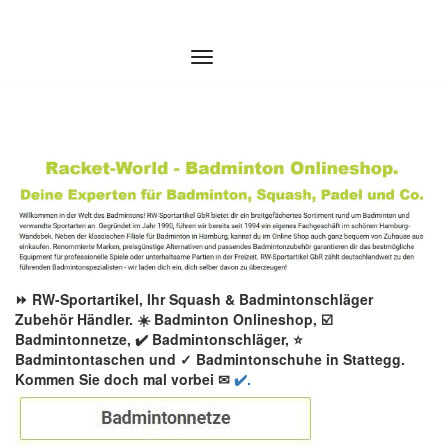
Zum
Inhalt
springen
⏩ RW-Sportartikel, Ihr Squash & Badmintonschläger
Zubehör Händler. ☀️ Badminton Onlineshop, ☑️
Badmintonnetze, ✔️ Badmintonschläger, ⭐
Badmintontaschen und ✓ Badmintonschuhe in Stattegg.
Kommen Sie doch mal vorbei ✉
✔️.