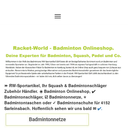
Zum
Inhalt
springen
⏩ RW-Sportartikel, Ihr Squash & Badmintonschläger
Zubehör Händler. ☀️ Badminton Onlineshop, ✔️
Badmintonschläger, ☑️ Badmintonnetze, ⭐
Badmintontaschen oder ✓ Badmintonschuhe für 4152
Sarleinsbach. Hoffentlich sehen wir uns bald ✉
✔️.