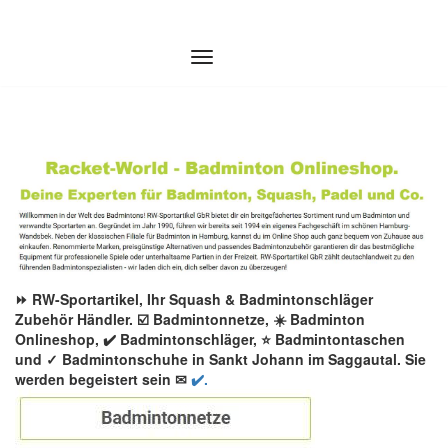
Zum
Inhalt
springen
⏩ RW-Sportartikel, Ihr Squash & Badmintonschläger
Zubehör Händler. ☑️ Badmintonnetze, ☀️ Badminton
Onlineshop, ✔️ Badmintonschläger, ⭐ Badmintontaschen
und ✓ Badmintonschuhe in Sankt Johann im Saggautal. Sie
werden begeistert sein ✉
✔️.