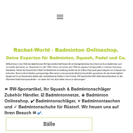
Zum
Inhalt
springen
⏩ RW-Sportartikel, Ihr Squash & Badmintonschläger
Zubehör Händler. ☑️ Badmintonnetze, ☀️ Badminton
Onlineshop, ✔️ Badmintonschläger, ⭐ Badmintontaschen
und ✓ Badmintonschuhe für Rüstorf. Wir freuen uns auf
Ihren Besuch ✉
✔️.