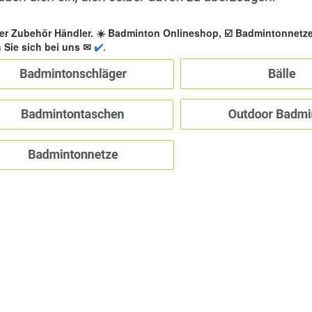
er Zubehör Händler. ☀️ Badminton Onlineshop, ☑️ Badmintonnetz
 Sie sich bei uns ✉
✔️.