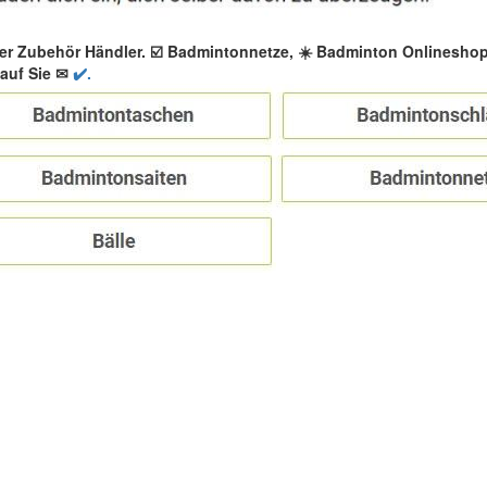
er Zubehör Händler. ☑️ Badmintonnetze, ☀️ Badminton Onlinesho
auf Sie ✉
✔️.