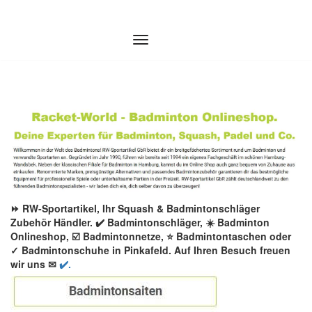
Zum
Inhalt
springen
⏩ RW-Sportartikel, Ihr Squash & Badmintonschläger
Zubehör Händler. ✔️ Badmintonschläger, ☀️ Badminton
Onlineshop, ☑️ Badmintonnetze, ⭐ Badmintontaschen oder
✓ Badmintonschuhe in Pinkafeld. Auf Ihren Besuch freuen
wir uns ✉
✔️.