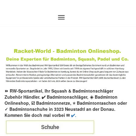
Zum
Inhalt
springen
⏩ RW-Sportartikel, Ihr Squash & Badmintonschläger
Zubehör Händler. ✔️ Badmintonschläger, ☀️ Badminton
Onlineshop, ☑️ Badmintonnetze, ⭐ Badmintontaschen oder
✓ Badmintonschuhe in 3323 Neustadtl an der Donau.
Kommen Sie doch mal vorbei ✉
✔️.