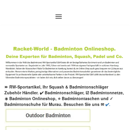
Zum
Inhalt
springen
⏩ RW-Sportartikel, Ihr Squash & Badmintonschläger
Zubehör Händler. ✔️ Badmintonschläger, ☑️ Badmintonnetze,
☀️ Badminton Onlineshop, ⭐ Badmintontaschen und ✓
Badmintonschuhe für Murau. Besuchen Sie uns ✉
✔️.