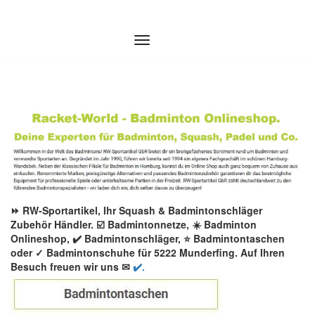
Zum
Inhalt
springen
⏩ RW-Sportartikel, Ihr Squash & Badmintonschläger
Zubehör Händler. ☑️ Badmintonnetze, ☀️ Badminton
Onlineshop, ✔️ Badmintonschläger, ⭐ Badmintontaschen
oder ✓ Badmintonschuhe für 5222 Munderfing. Auf Ihren
Besuch freuen wir uns ✉
✔️.