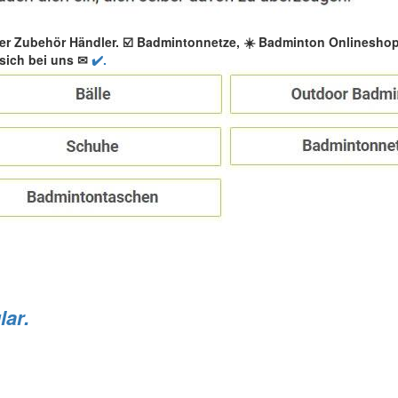
er Zubehör Händler. ☑️ Badmintonnetze, ☀️ Badminton Onlinesho
sich bei uns ✉
✔️.
lar.