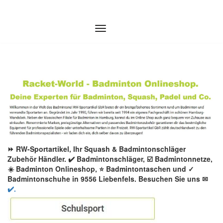
Zum
Inhalt
springen
⏩ RW-Sportartikel, Ihr Squash & Badmintonschläger
Zubehör Händler. ✔️ Badmintonschläger, ☑️ Badmintonnetze,
☀️ Badminton Onlineshop, ⭐ Badmintontaschen und ✓
Badmintonschuhe in 9556 Liebenfels. Besuchen Sie uns ✉
✔️.