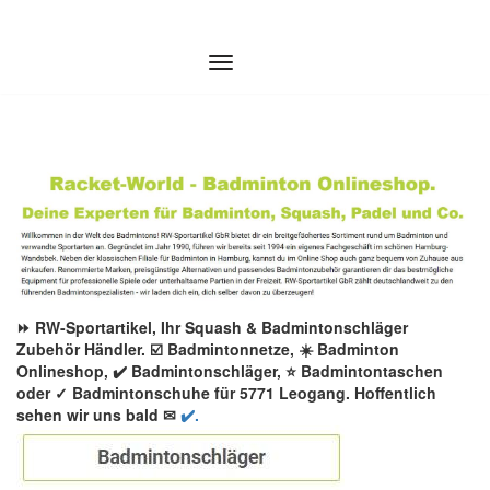
Zum
Inhalt
springen
⏩ RW-Sportartikel, Ihr Squash & Badmintonschläger
Zubehör Händler. ☑️ Badmintonnetze, ☀️ Badminton
Onlineshop, ✔️ Badmintonschläger, ⭐ Badmintontaschen
oder ✓ Badmintonschuhe für 5771 Leogang. Hoffentlich
sehen wir uns bald ✉
✔️.