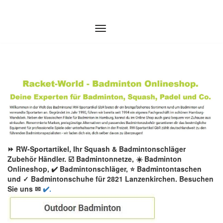
Zum
Inhalt
springen
⏩ RW-Sportartikel, Ihr Squash & Badmintonschläger
Zubehör Händler. ☑️ Badmintonnetze, ☀️ Badminton
Onlineshop, ✔️ Badmintonschläger, ⭐ Badmintontaschen
und ✓ Badmintonschuhe für 2821 Lanzenkirchen. Besuchen
Sie uns ✉
✔️.