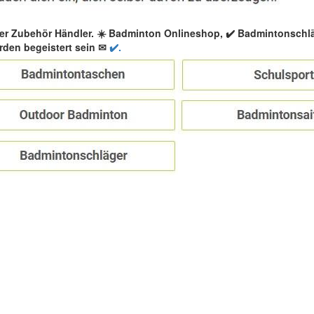
er Zubehör Händler. ☀️ Badminton Onlineshop, ✔️ Badmintonschl
den begeistert sein ✉
✔️.