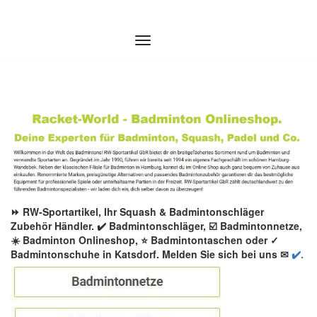
Zum
Inhalt
springen
⏩ RW-Sportartikel, Ihr Squash & Badmintonschläger
Zubehör Händler. ✔️ Badmintonschläger, ☑️ Badmintonnetze,
☀️ Badminton Onlineshop, ⭐ Badmintontaschen oder ✓
Badmintonschuhe in Katsdorf. Melden Sie sich bei uns ✉
✔️.