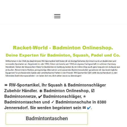
Zum
Inhalt
springen
⏩ RW-Sportartikel, Ihr Squash & Badmintonschläger
Zubehör Händler. ☀️ Badminton Onlineshop, ☑️
Badmintonnetze, ✔️ Badmintonschläger, ⭐
Badmintontaschen und ✓ Badmintonschuhe in 8380
Jennersdorf. Sie werden begeistert sein ✉
✔️.