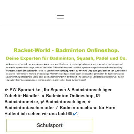
Zum
Inhalt
springen
⏩ RW-Sportartikel, Ihr Squash & Badmintonschläger
Zubehör Händler. ☀️ Badminton Onlineshop, ☑️
Badmintonnetze, ✔️ Badmintonschläger, ⭐
Badmintontaschen oder ✓ Badmintonschuhe für Horn.
Hoffentlich sehen wir uns bald ✉
✔️.