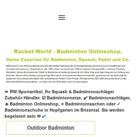
Zum
Inhalt
springen
⏩ RW-Sportartikel, Ihr Squash & Badmintonschläger
Zubehör Händler. ☑️ Badmintonnetze, ✔️ Badmintonschläger,
☀️ Badminton Onlineshop, ⭐ Badmintontaschen oder ✓
Badmintonschuhe in Hopfgarten im Brixental. Sie werden
begeistert sein ✉
✔️.