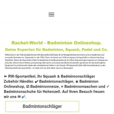
Zum
Inhalt
springen
⏩ RW-Sportartikel, Ihr Squash & Badmintonschläger
Zubehör Händler. ✔️ Badmintonschläger, ☀️ Badminton
Onlineshop, ☑️ Badmintonnetze, ⭐ Badmintontaschen und ✓
Badmintonschuhe für Hohenzell. Auf Ihren Besuch freuen
wir uns ✉
✔️.