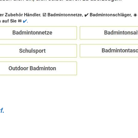
er Zubehör Händler. ☑️ Badmintonnetze, ✔️ Badmintonschläger, 
 auf Sie ✉
✔️.
f.