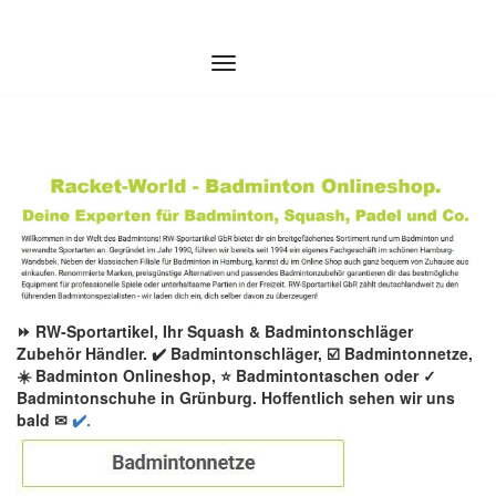
Zum
Inhalt
springen
⏩ RW-Sportartikel, Ihr Squash & Badmintonschläger
Zubehör Händler. ✔️ Badmintonschläger, ☑️ Badmintonnetze,
☀️ Badminton Onlineshop, ⭐ Badmintontaschen oder ✓
Badmintonschuhe in Grünburg. Hoffentlich sehen wir uns
bald ✉
✔️.