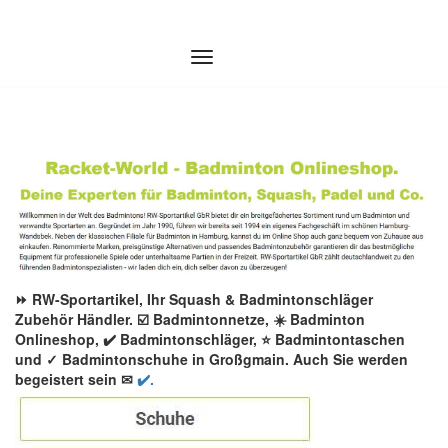
Zum
Inhalt
springen
⏩ RW-Sportartikel, Ihr Squash & Badmintonschläger
Zubehör Händler. ☑️ Badmintonnetze, ☀️ Badminton
Onlineshop, ✔️ Badmintonschläger, ⭐ Badmintontaschen
und ✓ Badmintonschuhe in Großgmain. Auch Sie werden
begeistert sein ✉
✔️.