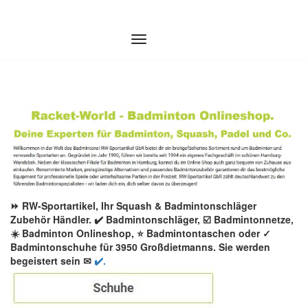
Zum
Inhalt
springen
⏩ RW-Sportartikel, Ihr Squash & Badmintonschläger
Zubehör Händler. ✔️ Badmintonschläger, ☑️ Badmintonnetze,
☀️ Badminton Onlineshop, ⭐ Badmintontaschen oder ✓
Badmintonschuhe für 3950 Großdietmanns. Sie werden
begeistert sein ✉
✔️.