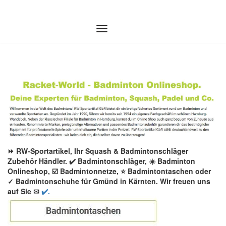
Zum
Inhalt
springen
⏩ RW-Sportartikel, Ihr Squash & Badmintonschläger
Zubehör Händler. ✔️ Badmintonschläger, ☀️ Badminton
Onlineshop, ☑️ Badmintonnetze, ⭐ Badmintontaschen oder
✓ Badmintonschuhe für Gmünd in Kärnten. Wir freuen uns
auf Sie ✉
✔️.