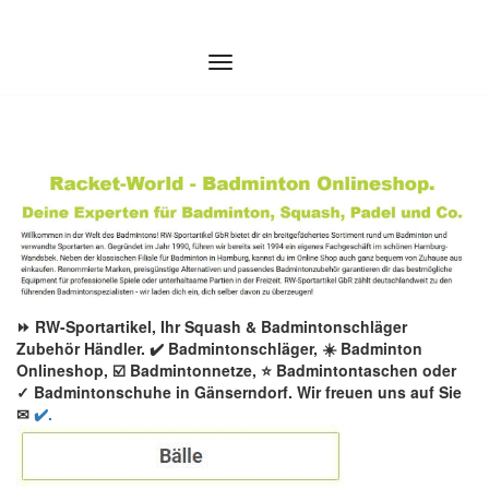
Zum
Inhalt
springen
⏩ RW-Sportartikel, Ihr Squash & Badmintonschläger
Zubehör Händler. ✔️ Badmintonschläger, ☀️ Badminton
Onlineshop, ☑️ Badmintonnetze, ⭐ Badmintontaschen oder
✓ Badmintonschuhe in Gänserndorf. Wir freuen uns auf Sie
✉
✔️.