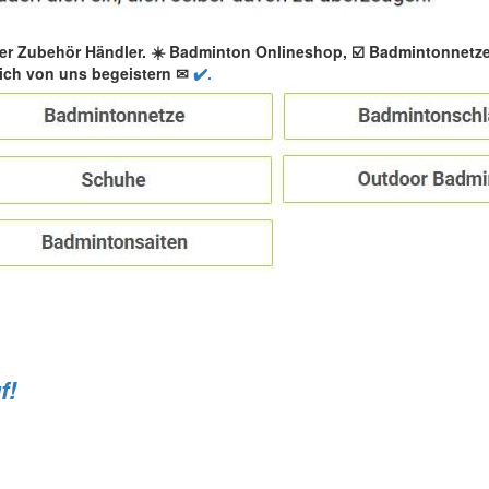
er Zubehör Händler. ☀️ Badminton Onlineshop, ☑️ Badmintonnetz
ich von uns begeistern ✉
✔️.
f!