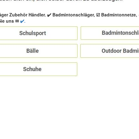
äger Zubehör Händler. ✔️ Badmintonschläger, ☑️ Badmintonnetze
Sie uns ✉
✔️.