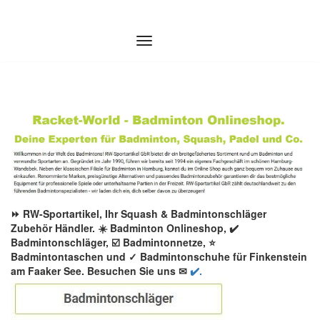
Zum
Inhalt
springen
⏩ RW-Sportartikel, Ihr Squash & Badmintonschläger
Zubehör Händler. ☀️ Badminton Onlineshop, ✔️
Badmintonschläger, ☑️ Badmintonnetze, ⭐
Badmintontaschen und ✓ Badmintonschuhe für Finkenstein
am Faaker See. Besuchen Sie uns ✉
✔️.