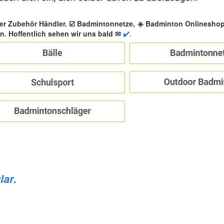
er Zubehör Händler. ☑️ Badmintonnetze, ☀️ Badminton Onlinesho
. Hoffentlich sehen wir uns bald ✉
✔️.
lar.