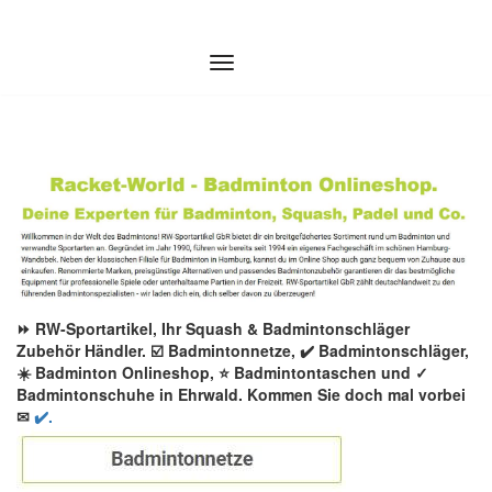
Zum
Inhalt
springen
⏩ RW-Sportartikel, Ihr Squash & Badmintonschläger
Zubehör Händler. ☑️ Badmintonnetze, ✔️ Badmintonschläger,
☀️ Badminton Onlineshop, ⭐ Badmintontaschen und ✓
Badmintonschuhe in Ehrwald. Kommen Sie doch mal vorbei
✉
✔️.