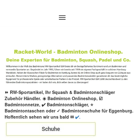
Zum
Inhalt
springen
⏩ RW-Sportartikel, Ihr Squash & Badmintonschläger
Zubehör Händler. ☀️ Badminton Onlineshop, ☑️
Badmintonnetze, ✔️ Badmintonschläger, ⭐
Badmintontaschen oder ✓ Badmintonschuhe für Eggenburg.
Hoffentlich sehen wir uns bald ✉
✔️.