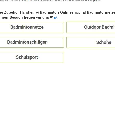
er Zubehör Händler. ☀️ Badminton Onlineshop, ☑️ Badmintonnetz
Ihren Besuch freuen wir uns ✉
✔️.